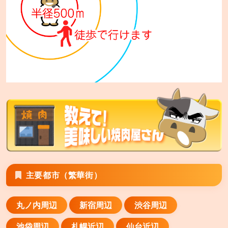
安楽亭 大和店
大和市深見台4−15−1
安楽亭 平塚四之宮店
平塚市四之宮6−4−32
安楽亭 八潮店
八潮市緑町4−23−25
安楽亭 横須賀衣笠店
横須賀市山科台1−12
安楽亭 川崎南町店
主要都市（繁華街）
川崎市川崎区南町21−6
丸ノ内周辺
新宿周辺
渋谷周辺
安楽亭 霧ヶ丘店
横浜市緑区霧が丘2−9−8
池袋周辺
札幌近辺
仙台近辺