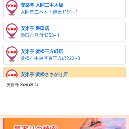
安楽亭 入間二本木店
入間市二本木下伊達1191−1
安楽亭 磐田店
磐田市見付4353−1
安楽亭 浜松三方町店
浜松市中央区東三方町222−3
安楽亭 浜松ささがせ店
浜松市中央区篠ケ瀬町1310
更新日: 2026-05-24
安楽亭 相模原上溝店
相模原市中央区上溝2307−1
安楽亭 大井松田店
足柄上郡大井町上大井233−1