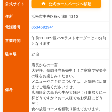
home
公式ホームページへ移動
公式サイト
住所
浜松市中央区篠ケ瀬町1310
電話番号
0534682941
午前11:00〜翌2:20ラストオーダーは20分前
営業時間
となります
駐車場
21台
店長からの一言
大好評、焼肉弁当販売中！！ご家庭で安楽亭
の味をお楽しみください。
メニューやご予約については、お気軽に店舗
までご連絡くださいませ。
備考
店舗限定の黒毛和牛が大好評！仕事帰りに一
杯どうですか？お一人様でもお気軽にどう
ぞ！
食べ放題コース各種取り揃えております。