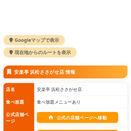
Googleマップで表示
現在地からのルートを表示
安楽亭 浜松ささがせ店 情報
店名
安楽亭 浜松ささがせ店
食べ放題
食べ放題メニューあり
公式店舗ペ
home
公式の店舗ページへ移動
ージ