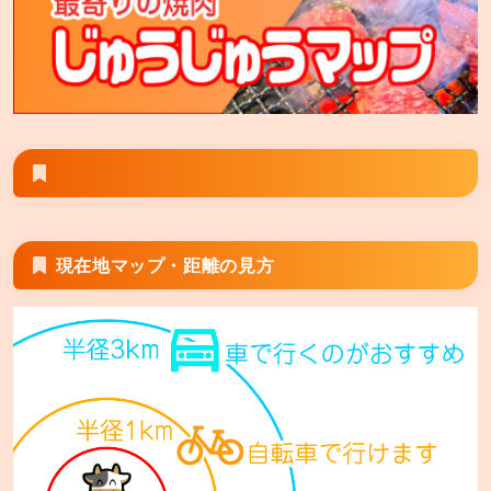
安楽亭 三郷店
三郷市上彦名106−1
安楽亭 相模原九沢橋店
相模原市中央区上溝4553−1
安楽亭 富士見鶴瀬店
富士見市鶴馬1−13−22
現在地マップ・距離の見方
安楽亭 座間店
座間市相模が丘1−5−36
安楽亭 厚木船子店
厚木市船子64−1