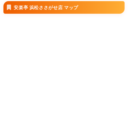
安楽亭 浜松ささがせ店 マップ