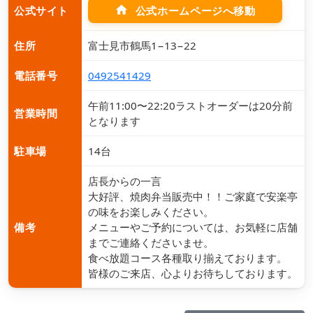
home
公式ホームページへ移動
公式サイト
住所
富士見市鶴馬1−13−22
電話番号
0492541429
午前11:00〜22:20ラストオーダーは20分前
営業時間
となります
駐車場
14台
店長からの一言
大好評、焼肉弁当販売中！！ご家庭で安楽亭
の味をお楽しみください。
備考
メニューやご予約については、お気軽に店舗
までご連絡くださいませ。
食べ放題コース各種取り揃えております。
皆様のご来店、心よりお待ちしております。