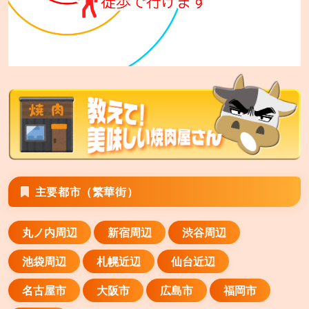
安楽亭 平塚四之宮店
平塚市四之宮6−4−32
安楽亭 八潮店
八潮市緑町4−23−25
安楽亭 横須賀衣笠店
横須賀市山科台1−12
安楽亭 川崎南町店
主要都市（繁華街）
川崎市川崎区南町21−6
丸ノ内周辺
新宿周辺
渋谷周辺
安楽亭 霧ヶ丘店
横浜市緑区霧が丘2−9−8
池袋周辺
札幌近辺
仙台近辺
安楽亭 川崎小田店
名古屋市
大阪市
広島市
福岡市
川崎市川崎区小田2−4−19