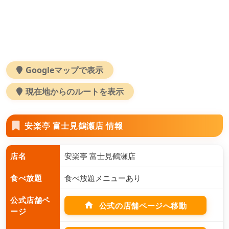
Googleマップで表示
現在地からのルートを表示
安楽亭 富士見鶴瀬店 情報
店名
安楽亭 富士見鶴瀬店
食べ放題
食べ放題メニューあり
公式店舗ペ
home
公式の店舗ページへ移動
ージ