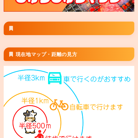
三郷市上彦名106−1
安楽亭 相模原九沢橋店
相模原市中央区上溝4553−1
安楽亭 富士見鶴瀬店
富士見市鶴馬1−13−22
現在地マップ・距離の見方
安楽亭 座間店
座間市相模が丘1−5−36
安楽亭 厚木船子店
厚木市船子64−1
安楽亭 大和店
大和市深見台4−15−1