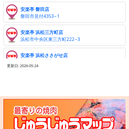
安楽亭 磐田店
磐田市見付4353−1
安楽亭 浜松三方町店
浜松市中央区東三方町222−3
安楽亭 浜松ささがせ店
浜松市中央区篠ケ瀬町1310
更新日: 2026-05-24
安楽亭 相模原上溝店
相模原市中央区上溝2307−1
安楽亭 大井松田店
足柄上郡大井町上大井233−1
安楽亭 三郷店