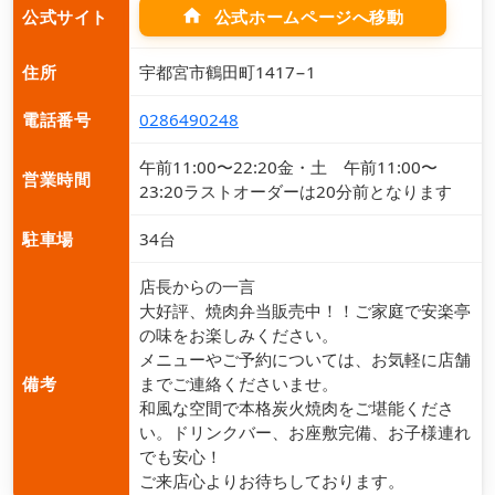
home
公式ホームページへ移動
公式サイト
住所
宇都宮市鶴田町1417−1
電話番号
0286490248
午前11:00〜22:20金・土 午前11:00〜
営業時間
23:20ラストオーダーは20分前となります
駐車場
34台
店長からの一言
大好評、焼肉弁当販売中！！ご家庭で安楽亭
の味をお楽しみください。
メニューやご予約については、お気軽に店舗
備考
までご連絡くださいませ。
和風な空間で本格炭火焼肉をご堪能くださ
い。ドリンクバー、お座敷完備、お子様連れ
でも安心！
ご来店心よりお待ちしております。