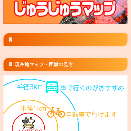
安楽亭 三郷店
三郷市上彦名106−1
安楽亭 相模原九沢橋店
相模原市中央区上溝4553−1
安楽亭 富士見鶴瀬店
富士見市鶴馬1−13−22
現在地マップ・距離の見方
安楽亭 座間店
座間市相模が丘1−5−36
安楽亭 厚木船子店
厚木市船子64−1
安楽亭 大和店