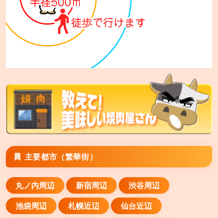
大和市深見台4−15−1
安楽亭 平塚四之宮店
平塚市四之宮6−4−32
安楽亭 八潮店
八潮市緑町4−23−25
安楽亭 横須賀衣笠店
横須賀市山科台1−12
安楽亭 川崎南町店
主要都市（繁華街）
川崎市川崎区南町21−6
丸ノ内周辺
新宿周辺
渋谷周辺
安楽亭 霧ヶ丘店
横浜市緑区霧が丘2−9−8
池袋周辺
札幌近辺
仙台近辺