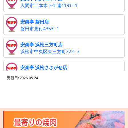
入間市二本木下伊達1191−1
安楽亭 磐田店
磐田市見付4353−1
安楽亭 浜松三方町店
浜松市中央区東三方町222−3
安楽亭 浜松ささがせ店
浜松市中央区篠ケ瀬町1310
更新日: 2026-05-24
安楽亭 相模原上溝店
相模原市中央区上溝2307−1
安楽亭 大井松田店
足柄上郡大井町上大井233−1