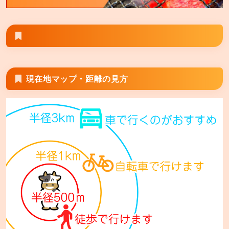
安楽亭 相模原九沢橋店
相模原市中央区上溝4553−1
安楽亭 富士見鶴瀬店
富士見市鶴馬1−13−22
現在地マップ・距離の見方
安楽亭 座間店
座間市相模が丘1−5−36
安楽亭 厚木船子店
厚木市船子64−1
安楽亭 大和店
大和市深見台4−15−1
安楽亭 平塚四之宮店