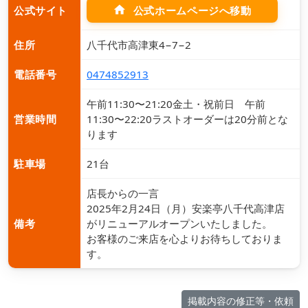
home
公式ホームページへ移動
公式サイト
住所
八千代市高津東4−7−2
電話番号
0474852913
午前11:30〜21:20金土・祝前日 午前
営業時間
11:30〜22:20ラストオーダーは20分前とな
ります
駐車場
21台
店長からの一言
2025年2月24日（月）安楽亭八千代高津店
備考
がリニューアルオープンいたしました。
お客様のご来店を心よりお待ちしておりま
す。
掲載内容の修正等・依頼