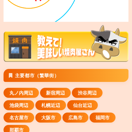
平塚市四之宮6−4−32
安楽亭 八潮店
八潮市緑町4−23−25
安楽亭 横須賀衣笠店
横須賀市山科台1−12
安楽亭 川崎南町店
主要都市（繁華街）
川崎市川崎区南町21−6
丸ノ内周辺
新宿周辺
渋谷周辺
安楽亭 霧ヶ丘店
横浜市緑区霧が丘2−9−8
池袋周辺
札幌近辺
仙台近辺
安楽亭 川崎小田店
名古屋市
大阪市
広島市
福岡市
川崎市川崎区小田2−4−19
那覇市