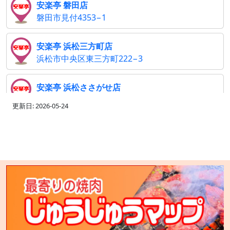
安楽亭 磐田店
磐田市見付4353−1
安楽亭 浜松三方町店
浜松市中央区東三方町222−3
安楽亭 浜松ささがせ店
浜松市中央区篠ケ瀬町1310
更新日: 2026-05-24
安楽亭 相模原上溝店
相模原市中央区上溝2307−1
安楽亭 大井松田店
足柄上郡大井町上大井233−1
安楽亭 三郷店
三郷市上彦名106−1