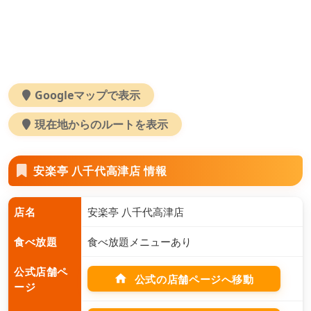
Googleマップで表示
現在地からのルートを表示
安楽亭 八千代高津店 情報
店名
安楽亭 八千代高津店
食べ放題
食べ放題メニューあり
公式店舗ペ
home
公式の店舗ページへ移動
ージ