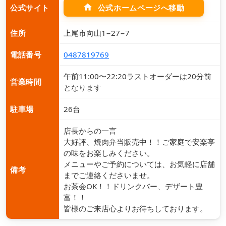
home
公式ホームページへ移動
公式サイト
住所
上尾市向山1−27−7
電話番号
0487819769
午前11:00〜22:20ラストオーダーは20分前
営業時間
となります
駐車場
26台
店長からの一言
大好評、焼肉弁当販売中！！ご家庭で安楽亭
の味をお楽しみください。
メニューやご予約については、お気軽に店舗
備考
までご連絡くださいませ。
お茶会OK！！ドリンクバー、デザート豊
富！！
皆様のご来店心よりお待ちしております。