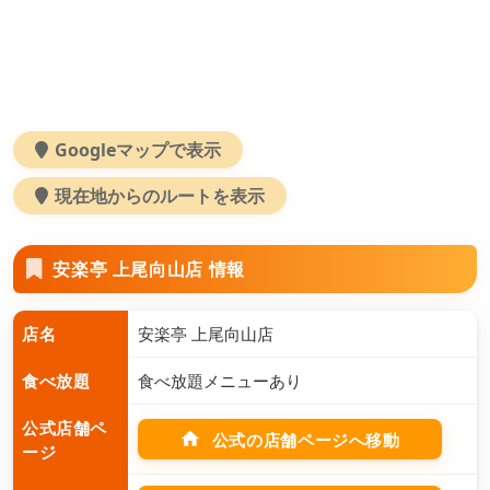
Googleマップで表示
現在地からのルートを表示
安楽亭 上尾向山店 情報
店名
安楽亭 上尾向山店
食べ放題
食べ放題メニューあり
公式店舗ペ
home
公式の店舗ページへ移動
ージ