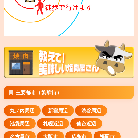
安楽亭 平塚四之宮店
平塚市四之宮6−4−32
安楽亭 八潮店
八潮市緑町4−23−25
安楽亭 横須賀衣笠店
横須賀市山科台1−12
安楽亭 川崎南町店
主要都市（繁華街）
川崎市川崎区南町21−6
丸ノ内周辺
新宿周辺
渋谷周辺
安楽亭 霧ヶ丘店
横浜市緑区霧が丘2−9−8
池袋周辺
札幌近辺
仙台近辺
安楽亭 川崎小田店
名古屋市
大阪市
広島市
福岡市