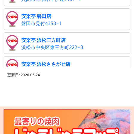
安楽亭 磐田店
磐田市見付4353−1
安楽亭 浜松三方町店
浜松市中央区東三方町222−3
安楽亭 浜松ささがせ店
浜松市中央区篠ケ瀬町1310
更新日: 2026-05-24
安楽亭 相模原上溝店
相模原市中央区上溝2307−1
安楽亭 大井松田店
足柄上郡大井町上大井233−1