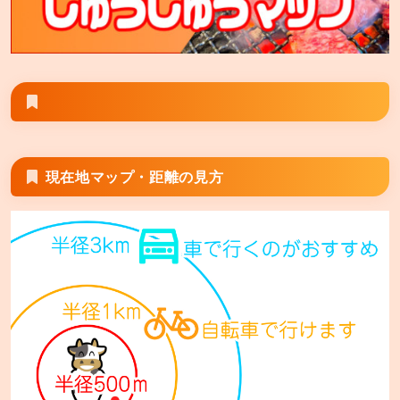
安楽亭 三郷店
三郷市上彦名106−1
安楽亭 相模原九沢橋店
相模原市中央区上溝4553−1
安楽亭 富士見鶴瀬店
富士見市鶴馬1−13−22
現在地マップ・距離の見方
安楽亭 座間店
座間市相模が丘1−5−36
安楽亭 厚木船子店
厚木市船子64−1
安楽亭 大和店
大和市深見台4−15−1