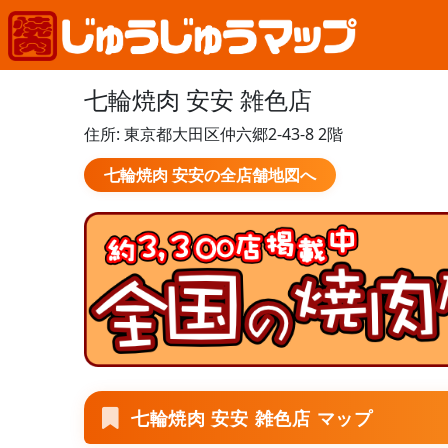
七輪焼肉 安安 雑色店
住所: 東京都大田区仲六郷2-43-8 2階
七輪焼肉 安安の全店舗地図へ
七輪焼肉 安安 雑色店 マップ