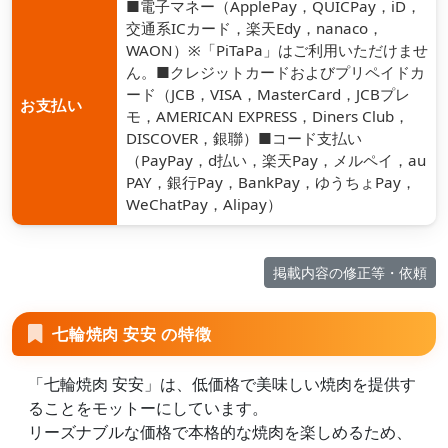
■電子マネー（ApplePay，QUICPay，iD，
交通系ICカード，楽天Edy，nanaco，
WAON）※「PiTaPa」はご利用いただけませ
ん。■クレジットカードおよびプリペイドカ
ード（JCB，VISA，MasterCard，JCBプレ
お支払い
モ，AMERICAN EXPRESS，Diners Club，
DISCOVER，銀聯）■コード支払い
（PayPay，d払い，楽天Pay，メルペイ，au
PAY，銀行Pay，BankPay，ゆうちょPay，
WeChatPay，Alipay）
掲載内容の修正等・依頼
七輪焼肉 安安 の特徴
「七輪焼肉 安安」は、低価格で美味しい焼肉を提供す
ることをモットーにしています。
リーズナブルな価格で本格的な焼肉を楽しめるため、