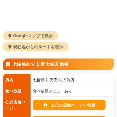
Googleマップで表示
現在地からのルートを表示
七輪焼肉 安安 関大前店 情報
店名
七輪焼肉 安安 関大前店
食べ放題
食べ放題メニューあり
公式店舗ペ
home
公式の店舗ページへ移動
ージ