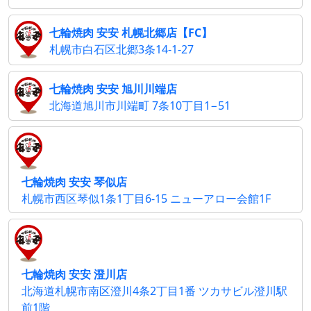
七輪焼肉 安安 札幌北郷店【FC】
札幌市白石区北郷3条14-1-27
七輪焼肉 安安 旭川川端店
北海道旭川市川端町 7条10丁目1−51
七輪焼肉 安安 琴似店
札幌市西区琴似1条1丁目6-15 ニューアロー会館1F
七輪焼肉 安安 澄川店
北海道札幌市南区澄川4条2丁目1番 ツカサビル澄川駅
前1階