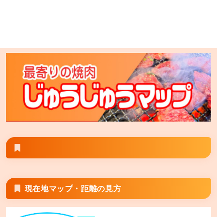
七輪焼肉 安安 大塚店
東京都豊島区北大塚2-7-11 プロスペリティ北大塚2階 ※
安安大塚店とGoogle検索すると旧大塚店が表示される
場合は その場合は「七輪焼肉安安大塚店」と検索して
頂くと正しく表示される場合がございます。
七輪焼肉 安安 旭川末広店
北海道旭川市末広1条 7丁目1-28
現在地マップ・距離の見方
七輪焼肉 安安 秋津店
東京都清瀬市野塩5丁目298-5 キッコーマス5ビル2階