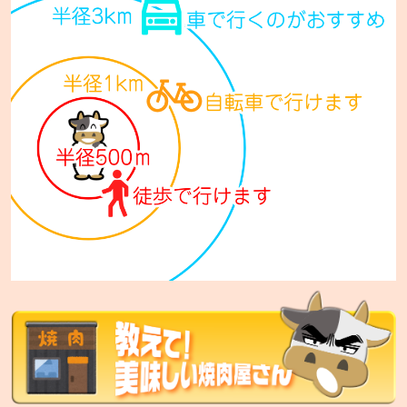
七輪焼肉 安安 西宮の沢店【FC】
札幌市手稲区西宮の沢5条1-14-10
七輪焼肉 安安 西日暮里店
東京都荒川区西日暮里5-34-3 ムツミビル1F
七輪焼肉 安安 札幌東区役所前店
札幌市東区北12条7丁目1-15 セレスタ札幌2F
七輪焼肉 安安 比屋根店
沖縄市比屋根6-36-7
七輪焼肉 安安 中城店
中頭郡中城村字南上原590
七輪焼肉 安安 宜野湾店