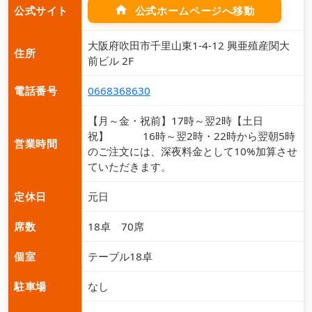
home
公式ホームページへ移動
公式サイト
大阪府吹田市千里山東1-4-12 興亜殖産関大
住所
前ビル 2F
電話番号
0668368630
【月～金・祝前】17時～翌2時【土日
祝】 16時～翌2時・22時から翌朝5時
営業時間
のご注文には、深夜料金として10%加算させ
ていただきます。
定休日
元日
席数
18卓 70席
個室
テーブル18卓
駐車場
なし