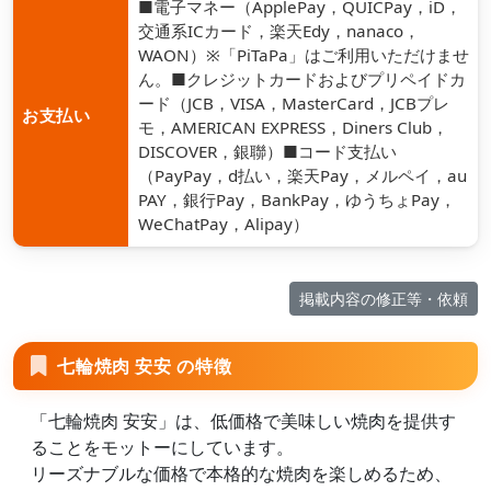
■電子マネー（ApplePay，QUICPay，iD，
交通系ICカード，楽天Edy，nanaco，
WAON）※「PiTaPa」はご利用いただけませ
ん。■クレジットカードおよびプリペイドカ
ード（JCB，VISA，MasterCard，JCBプレ
お支払い
モ，AMERICAN EXPRESS，Diners Club，
DISCOVER，銀聯）■コード支払い
（PayPay，d払い，楽天Pay，メルペイ，au
PAY，銀行Pay，BankPay，ゆうちょPay，
WeChatPay，Alipay）
掲載内容の修正等・依頼
七輪焼肉 安安 の特徴
「七輪焼肉 安安」は、低価格で美味しい焼肉を提供す
ることをモットーにしています。
リーズナブルな価格で本格的な焼肉を楽しめるため、