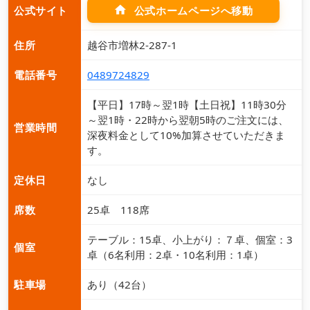
home
公式ホームページへ移動
公式サイト
住所
越谷市増林2-287-1
電話番号
0489724829
【平日】17時～翌1時【土日祝】11時30分
～翌1時・22時から翌朝5時のご注文には、
営業時間
深夜料金として10%加算させていただきま
す。
定休日
なし
席数
25卓 118席
テーブル：15卓、小上がり：７卓、個室：3
個室
卓（6名利用：2卓・10名利用：1卓）
駐車場
あり（42台）