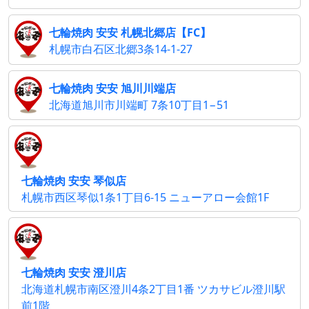
七輪焼肉 安安 札幌北郷店【FC】
札幌市白石区北郷3条14-1-27
七輪焼肉 安安 旭川川端店
北海道旭川市川端町 7条10丁目1−51
七輪焼肉 安安 琴似店
札幌市西区琴似1条1丁目6-15 ニューアロー会館1F
七輪焼肉 安安 澄川店
北海道札幌市南区澄川4条2丁目1番 ツカサビル澄川駅
前1階