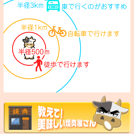
七輪焼肉 安安 西宮の沢店【FC】
札幌市手稲区西宮の沢5条1-14-10
七輪焼肉 安安 西日暮里店
東京都荒川区西日暮里5-34-3 ムツミビル1F
七輪焼肉 安安 札幌東区役所前店
札幌市東区北12条7丁目1-15 セレスタ札幌2F
七輪焼肉 安安 比屋根店
沖縄市比屋根6-36-7
七輪焼肉 安安 中城店
中頭郡中城村字南上原590
七輪焼肉 安安 宜野湾店