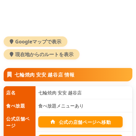
Googleマップで表示
現在地からのルートを表示
七輪焼肉 安安 越谷店 情報
店名
七輪焼肉 安安 越谷店
食べ放題
食べ放題メニューあり
公式店舗ペ
home
公式の店舗ページへ移動
ージ