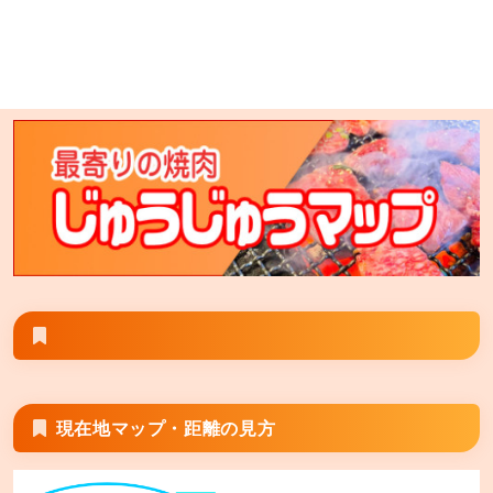
七輪焼肉 安安 大塚店
東京都豊島区北大塚2-7-11 プロスペリティ北大塚2階 ※
安安大塚店とGoogle検索すると旧大塚店が表示される
場合は その場合は「七輪焼肉安安大塚店」と検索して
頂くと正しく表示される場合がございます。
七輪焼肉 安安 旭川末広店
北海道旭川市末広1条 7丁目1-28
現在地マップ・距離の見方
七輪焼肉 安安 秋津店
東京都清瀬市野塩5丁目298-5 キッコーマス5ビル2階