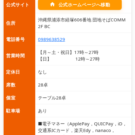
home
公式ホームページへ移動
公式サイト
沖縄県浦添市経塚606番地 団地そばCOMM
住所
2F BC
電話番号
0989638529
【月～土・祝日】17時～27時
営業時間
【日】 12時～27時
定休日
なし
席数
28卓
個室
テーブル28卓
駐車場
あり
■電子マネー（ApplePay，QUICPay，iD，
交通系ICカード，楽天Edy，nanaco，