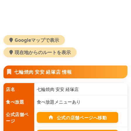
Googleマップで表示
現在地からのルートを表示
七輪焼肉 安安 経塚店 情報
店名
七輪焼肉 安安 経塚店
食べ放題
食べ放題メニューあり
公式店舗ペ
home
公式の店舗ページへ移動
ージ