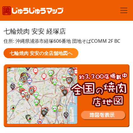
七輪焼肉 安安 経塚店
住所: 沖縄県浦添市経塚606番地 団地そばCOMM 2F BC
七輪焼肉 安安の全店舗地図へ