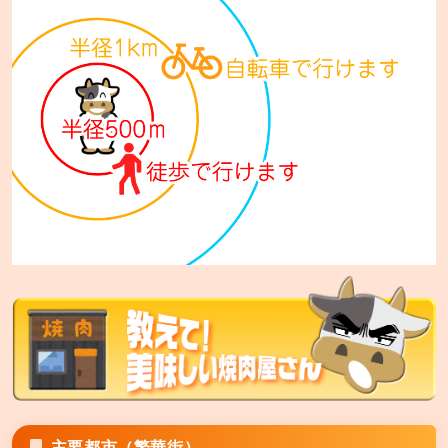
札幌市手稲区西宮の沢5条1-14-10
七輪焼肉 安安 西日暮里店
東京都荒川区西日暮里5-34-3 ムツミビル1F
七輪焼肉 安安 札幌東区役所前店
札幌市東区北12条7丁目1-15 セレスタ札幌2F
七輪焼肉 安安 比屋根店
沖縄市比屋根6-36-7
七輪焼肉 安安 中城店
中頭郡中城村字南上原590
七輪焼肉 安安 宜野湾店
宜野湾市神山1-5-54
主要都市（繁華街）