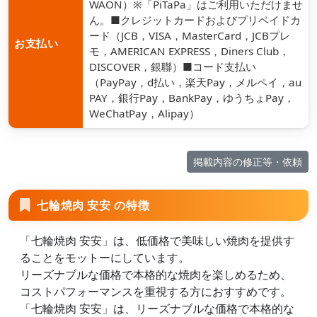
WAON）※「PiTaPa」はご利用いただけませ
ん。■クレジットカードおよびプリペイドカ
ード（JCB，VISA，MasterCard，JCBプレ
お支払い
モ，AMERICAN EXPRESS，Diners Club，
DISCOVER，銀聯）■コード支払い
（PayPay，d払い，楽天Pay，メルペイ，au
PAY，銀行Pay，BankPay，ゆうちょPay，
WeChatPay，Alipay）
掲載内容の修正等・依頼
七輪焼肉 安安 の特徴
「七輪焼肉 安安」は、低価格で美味しい焼肉を提供す
ることをモットーにしています。
リーズナブルな価格で本格的な焼肉を楽しめるため、
コストパフォーマンスを重視する方におすすめです。
「七輪焼肉 安安」は、リーズナブルな価格で本格的な