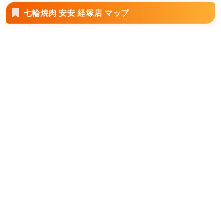
七輪焼肉 安安 経塚店 マップ