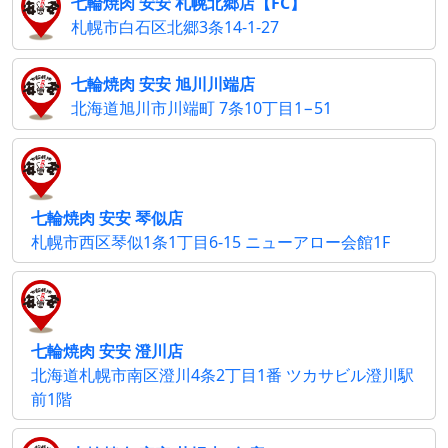
七輪焼肉 安安 札幌北郷店【FC】
札幌市白石区北郷3条14-1-27
七輪焼肉 安安 旭川川端店
北海道旭川市川端町 7条10丁目1−51
七輪焼肉 安安 琴似店
札幌市西区琴似1条1丁目6-15 ニューアロー会館1F
七輪焼肉 安安 澄川店
北海道札幌市南区澄川4条2丁目1番 ツカサビル澄川駅
前1階