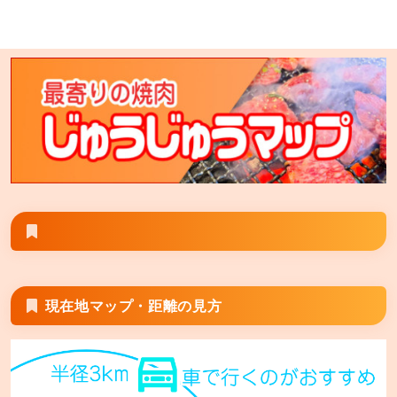
七輪焼肉 安安 大塚店
東京都豊島区北大塚2-7-11 プロスペリティ北大塚2階 ※
安安大塚店とGoogle検索すると旧大塚店が表示される
場合は その場合は「七輪焼肉安安大塚店」と検索して
頂くと正しく表示される場合がございます。
七輪焼肉 安安 旭川末広店
北海道旭川市末広1条 7丁目1-28
現在地マップ・距離の見方
七輪焼肉 安安 秋津店
東京都清瀬市野塩5丁目298-5 キッコーマス5ビル2階
七輪焼肉 安安 西宮の沢店【FC】