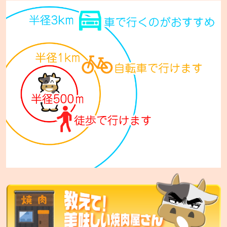
七輪焼肉 安安 西宮の沢店【FC】
札幌市手稲区西宮の沢5条1-14-10
七輪焼肉 安安 西日暮里店
東京都荒川区西日暮里5-34-3 ムツミビル1F
七輪焼肉 安安 札幌東区役所前店
札幌市東区北12条7丁目1-15 セレスタ札幌2F
七輪焼肉 安安 比屋根店
沖縄市比屋根6-36-7
七輪焼肉 安安 中城店
中頭郡中城村字南上原590
七輪焼肉 安安 宜野湾店