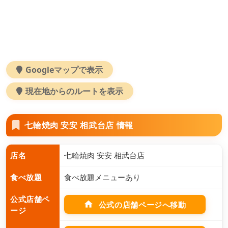
Googleマップで表示
現在地からのルートを表示
七輪焼肉 安安 相武台店 情報
店名
七輪焼肉 安安 相武台店
食べ放題
食べ放題メニューあり
公式店舗ペ
home
公式の店舗ページへ移動
ージ