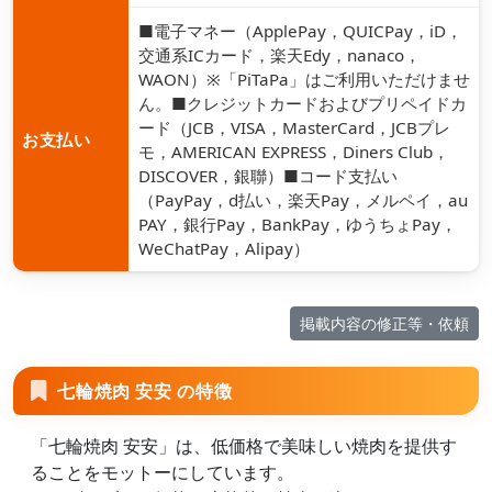
■電子マネー（ApplePay，QUICPay，iD，
交通系ICカード，楽天Edy，nanaco，
WAON）※「PiTaPa」はご利用いただけませ
ん。■クレジットカードおよびプリペイドカ
ード（JCB，VISA，MasterCard，JCBプレ
お支払い
モ，AMERICAN EXPRESS，Diners Club，
DISCOVER，銀聯）■コード支払い
（PayPay，d払い，楽天Pay，メルペイ，au
PAY，銀行Pay，BankPay，ゆうちょPay，
WeChatPay，Alipay）
掲載内容の修正等・依頼
七輪焼肉 安安 の特徴
「七輪焼肉 安安」は、低価格で美味しい焼肉を提供す
ることをモットーにしています。