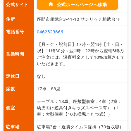
home
公式ホームページへ移動
公式サイト
住所
座間市相武台3-41-10 サンリッチ相武台1F
電話番号
0462523666
【月～金・祝前日】17時～翌1時【土・日・
祝】11時30分～翌1時・22時から翌朝5時の
営業時間
ご注文には、深夜料金として10%加算させて
いただきます。
定休日
なし
席数
17卓 88席
テーブル：13卓、座敷型個室：4室（2室：
個室
幼児向け遊具付きキッズスペース有）（1
室：大型個室【10名様堀こたつ式】）
駐車場
駐車場3台・近隣タイムス提携（70台収容）