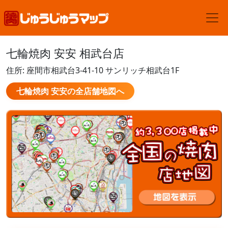
七輪焼肉 安安 相武台店
住所: 座間市相武台3-41-10 サンリッチ相武台1F
七輪焼肉 安安の全店舗地図へ