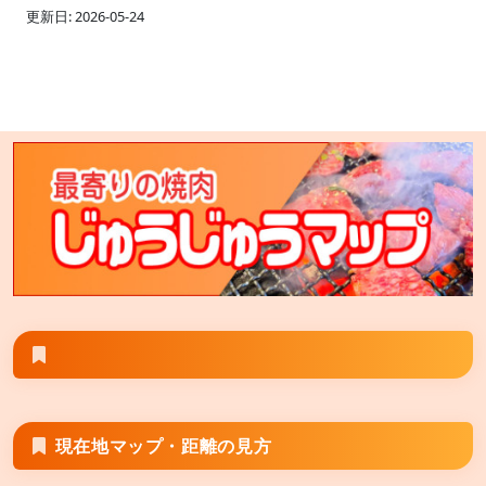
更新日: 2026-05-24
北海道恵庭市和光町1-1-33
七輪焼肉 安安 大塚店
東京都豊島区北大塚2-7-11 プロスペリティ北大塚2階 ※
安安大塚店とGoogle検索すると旧大塚店が表示される
場合は その場合は「七輪焼肉安安大塚店」と検索して
頂くと正しく表示される場合がございます。
七輪焼肉 安安 旭川末広店
北海道旭川市末広1条 7丁目1-28
現在地マップ・距離の見方
七輪焼肉 安安 秋津店
東京都清瀬市野塩5丁目298-5 キッコーマス5ビル2階