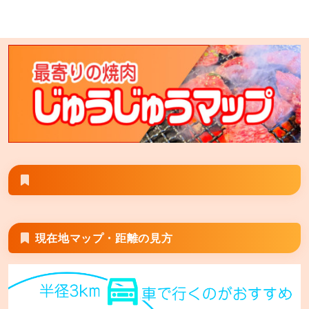
七輪焼肉 安安 大塚店
東京都豊島区北大塚2-7-11 プロスペリティ北大塚2階 ※
安安大塚店とGoogle検索すると旧大塚店が表示される
場合は その場合は「七輪焼肉安安大塚店」と検索して
頂くと正しく表示される場合がございます。
七輪焼肉 安安 旭川末広店
北海道旭川市末広1条 7丁目1-28
現在地マップ・距離の見方
七輪焼肉 安安 秋津店
東京都清瀬市野塩5丁目298-5 キッコーマス5ビル2階
七輪焼肉 安安 西宮の沢店【FC】