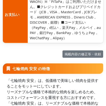
WAON）※「PiTaPa」はご利用いただけませ
ん。■クレジットカードおよびプリペイドカ
ード（JCB，VISA，MasterCard，JCBプレ
お支払い
モ，AMERICAN EXPRESS，Diners Club，
DISCOVER，銀聯）■コード支払い
（PayPay，d払い，楽天Pay，メルペイ，au
PAY，銀行Pay，BankPay，ゆうちょPay，
WeChatPay，Alipay）
掲載内容の修正等・依頼
七輪焼肉 安安 の特徴
「七輪焼肉 安安」は、低価格で美味しい焼肉を提供す
ることをモットーにしています。
リーズナブルな価格で本格的な焼肉を楽しめるため、
コストパフォーマンスを重視する方におすすめです。
「七輪焼肉 安安」は、リーズナブルな価格で本格的な