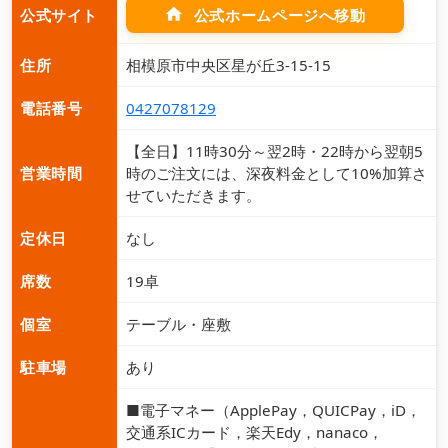
home
公式ホームページへ移動
公式サイト
住所
相模原市中央区星が丘3-15-15
電話番号
0427078129
【全日】11時30分～翌2時・22時から翌朝5
営業時間
時のご注文には、深夜料金として10%加算さ
せていただきます。
定休日
なし
席数
19卓
個室
テーブル・座敷
駐車場
あり
■電子マネー（ApplePay，QUICPay，iD，
交通系ICカード，楽天Edy，nanaco，