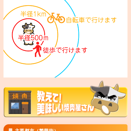
札幌市手稲区西宮の沢5条1-14-10
七輪焼肉 安安 西日暮里店
東京都荒川区西日暮里5-34-3 ムツミビル1F
七輪焼肉 安安 札幌東区役所前店
札幌市東区北12条7丁目1-15 セレスタ札幌2F
七輪焼肉 安安 比屋根店
沖縄市比屋根6-36-7
七輪焼肉 安安 中城店
中頭郡中城村字南上原590
七輪焼肉 安安 宜野湾店
宜野湾市神山1-5-54
主要都市（繁華街）