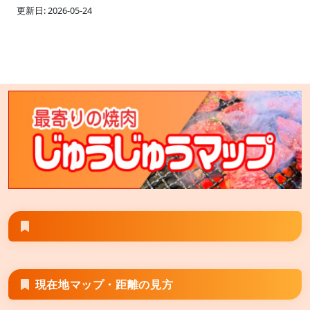
更新日: 2026-05-24
北海道恵庭市和光町1-1-33
七輪焼肉 安安 大塚店
東京都豊島区北大塚2-7-11 プロスペリティ北大塚2階 ※
安安大塚店とGoogle検索すると旧大塚店が表示される
場合は その場合は「七輪焼肉安安大塚店」と検索して
頂くと正しく表示される場合がございます。
七輪焼肉 安安 旭川末広店
北海道旭川市末広1条 7丁目1-28
現在地マップ・距離の見方
七輪焼肉 安安 秋津店
東京都清瀬市野塩5丁目298-5 キッコーマス5ビル2階