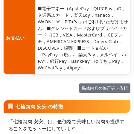
■電子マネー（ApplePay，QUICPay，iD，
交通系ICカード，楽天Edy，nanaco，
WAON）※「PiTaPa」はご利用いただけませ
ん。■クレジットカードおよびプリペイドカ
ード（JCB，VISA，MasterCard，JCBプレ
お支払い
モ，AMERICAN EXPRESS，Diners Club，
DISCOVER，銀聯）■コード支払い
（PayPay，d払い，楽天Pay，メルペイ，au
PAY，銀行Pay，BankPay，ゆうちょPay，
WeChatPay，Alipay）
掲載内容の修正等・依頼
七輪焼肉 安安 の特徴
「七輪焼肉 安安」は、低価格で美味しい焼肉を提供す
ることをモットーにしています。