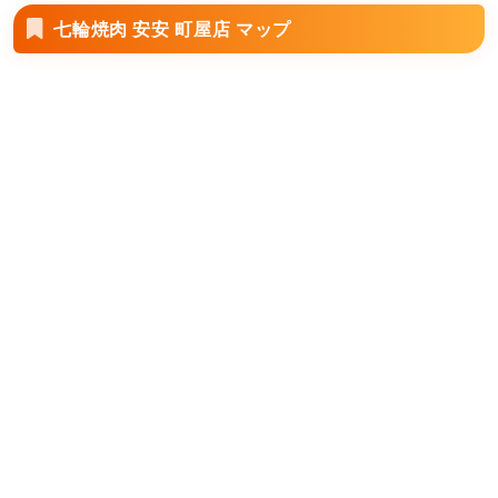
七輪焼肉 安安 町屋店 マップ