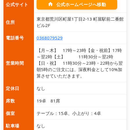
home
公式ホームページへ移動
公式サイト
東京都荒川区町屋1丁目2-13 町屋駅前二番館
住所
ビル2F
電話番号
0368079529
【月～木】 17時～23時【金・祝前】17時
～翌2時【土】 11時30分～翌2時
営業時間
【日・祝】 11時30分～23時・22時から翌
朝5時のご注文には、深夜料金として10%加
算させていただきます。
定休日
なし
席数
19卓 81席
個室
テーブル：15卓、小上がり：4卓
駐車場
なし