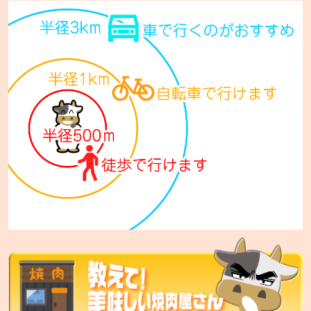
七輪焼肉 安安 西宮の沢店【FC】
札幌市手稲区西宮の沢5条1-14-10
七輪焼肉 安安 西日暮里店
東京都荒川区西日暮里5-34-3 ムツミビル1F
七輪焼肉 安安 札幌東区役所前店
札幌市東区北12条7丁目1-15 セレスタ札幌2F
七輪焼肉 安安 比屋根店
沖縄市比屋根6-36-7
七輪焼肉 安安 中城店
中頭郡中城村字南上原590
七輪焼肉 安安 宜野湾店