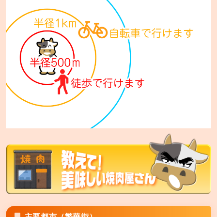
札幌市手稲区西宮の沢5条1-14-10
七輪焼肉 安安 西日暮里店
東京都荒川区西日暮里5-34-3 ムツミビル1F
七輪焼肉 安安 札幌東区役所前店
札幌市東区北12条7丁目1-15 セレスタ札幌2F
七輪焼肉 安安 比屋根店
沖縄市比屋根6-36-7
七輪焼肉 安安 中城店
中頭郡中城村字南上原590
七輪焼肉 安安 宜野湾店
宜野湾市神山1-5-54
主要都市（繁華街）