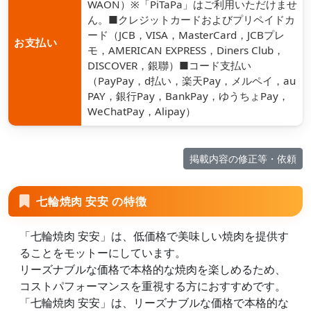
WAON）※「PiTaPa」はご利用いただけませ
ん。■クレジットカードおよびプリペイドカ
ード（JCB，VISA，MasterCard，JCBプレ
お支払い
モ，AMERICAN EXPRESS，Diners Club，
DISCOVER，銀聯）■コード支払い
（PayPay，d払い，楽天Pay，メルペイ，au
PAY，銀行Pay，BankPay，ゆうちょPay，
WeChatPay，Alipay）
掲載内容の修正等・依頼
七輪焼肉 安安 の特徴
「七輪焼肉 安安」は、低価格で美味しい焼肉を提供す
ることをモットーにしています。
リーズナブルな価格で本格的な焼肉を楽しめるため、
コストパフォーマンスを重視する方におすすめです。
「七輪焼肉 安安」は、リーズナブルな価格で本格的な