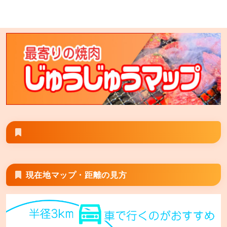
七輪焼肉 安安 大塚店
東京都豊島区北大塚2-7-11 プロスペリティ北大塚2階 ※
安安大塚店とGoogle検索すると旧大塚店が表示される
場合は その場合は「七輪焼肉安安大塚店」と検索して
頂くと正しく表示される場合がございます。
七輪焼肉 安安 旭川末広店
北海道旭川市末広1条 7丁目1-28
現在地マップ・距離の見方
七輪焼肉 安安 秋津店
東京都清瀬市野塩5丁目298-5 キッコーマス5ビル2階
七輪焼肉 安安 西宮の沢店【FC】