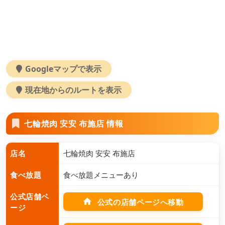
Googleマップで表示
現在地からのルートを表示
七輪焼肉 安安 布施店 情報
店名
七輪焼肉 安安 布施店
食べ放題
食べ放題メニューあり
公式店舗ペ
home
公式の店舗ページへ移動
ージ