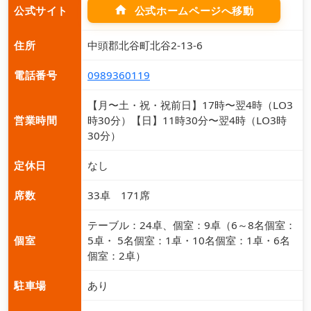
home
公式ホームページへ移動
公式サイト
住所
中頭郡北谷町北谷2-13-6
電話番号
0989360119
【月〜土・祝・祝前日】17時〜翌4時（LO3
営業時間
時30分）【日】11時30分〜翌4時（LO3時
30分）
定休日
なし
席数
33卓 171席
テーブル：24卓、個室：9卓（6～8名個室：
個室
5卓・ 5名個室：1卓・10名個室：1卓・6名
個室：2卓）
駐車場
あり