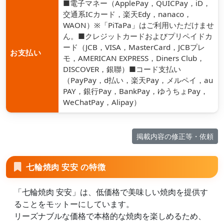
■電子マネー（ApplePay，QUICPay，iD，
交通系ICカード，楽天Edy，nanaco，
WAON）※「PiTaPa」はご利用いただけませ
ん。■クレジットカードおよびプリペイドカ
ード（JCB，VISA，MasterCard，JCBプレ
お支払い
モ，AMERICAN EXPRESS，Diners Club，
DISCOVER，銀聯）■コード支払い
（PayPay，d払い，楽天Pay，メルペイ，au
PAY，銀行Pay，BankPay，ゆうちょPay，
WeChatPay，Alipay）
掲載内容の修正等・依頼
七輪焼肉 安安 の特徴
「七輪焼肉 安安」は、低価格で美味しい焼肉を提供す
ることをモットーにしています。
リーズナブルな価格で本格的な焼肉を楽しめるため、