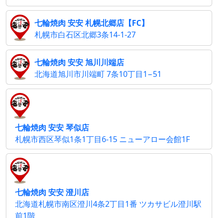
七輪焼肉 安安 札幌北郷店【FC】
札幌市白石区北郷3条14-1-27
七輪焼肉 安安 旭川川端店
北海道旭川市川端町 7条10丁目1−51
七輪焼肉 安安 琴似店
札幌市西区琴似1条1丁目6-15 ニューアロー会館1F
七輪焼肉 安安 澄川店
北海道札幌市南区澄川4条2丁目1番 ツカサビル澄川駅
前1階