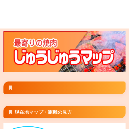
七輪焼肉 安安 大塚店
東京都豊島区北大塚2-7-11 プロスペリティ北大塚2階 ※
安安大塚店とGoogle検索すると旧大塚店が表示される
場合は その場合は「七輪焼肉安安大塚店」と検索して
頂くと正しく表示される場合がございます。
七輪焼肉 安安 旭川末広店
北海道旭川市末広1条 7丁目1-28
現在地マップ・距離の見方
七輪焼肉 安安 秋津店
東京都清瀬市野塩5丁目298-5 キッコーマス5ビル2階