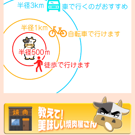
七輪焼肉 安安 西宮の沢店【FC】
札幌市手稲区西宮の沢5条1-14-10
七輪焼肉 安安 西日暮里店
東京都荒川区西日暮里5-34-3 ムツミビル1F
七輪焼肉 安安 札幌東区役所前店
札幌市東区北12条7丁目1-15 セレスタ札幌2F
七輪焼肉 安安 比屋根店
沖縄市比屋根6-36-7
七輪焼肉 安安 中城店
中頭郡中城村字南上原590
七輪焼肉 安安 宜野湾店