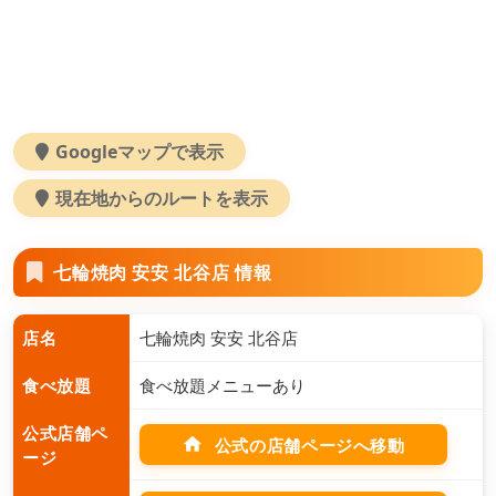
Googleマップで表示
現在地からのルートを表示
七輪焼肉 安安 北谷店 情報
店名
七輪焼肉 安安 北谷店
食べ放題
食べ放題メニューあり
公式店舗ペ
home
公式の店舗ページへ移動
ージ