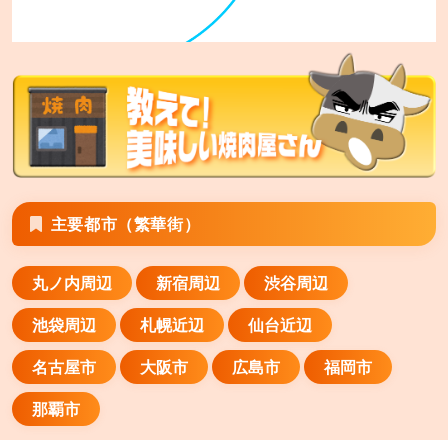
あみやき亭 伊賀上野店
三重県伊賀市服部町 字尾崎1949番1
あみやき亭 四日市日永店
三重県四日市市日永4-1985-6
あみやき亭 松阪店
主要都市（繁華街）
三重県松阪市駅部田町1039-1
丸ノ内周辺
新宿周辺
渋谷周辺
あみやき亭 津高茶屋店
三重県津市高茶屋小森町字丸田295-1
池袋周辺
札幌近辺
仙台近辺
あみやき亭 瑞浪店
名古屋市
大阪市
広島市
福岡市
岐阜県瑞浪市益見町3丁目112番地
那覇市
あみやき亭 名張店