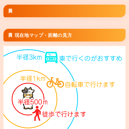
あみやき亭 津白塚店
三重県津市栗真小川町438-1
あみやき亭 鈴鹿店
三重県鈴鹿市算所町410-1
現在地マップ・距離の見方
あみやき亭 四日市久保田店
三重県四日市市久保田2丁目10-5
あみやき亭 桑名江場店
三重県桑名市江場1455-1
あみやき亭 桑名大山田店
三重県桑名市大字五反田字口山1823
あみやき亭 伊勢店
三重県伊勢市御薗町王中島800