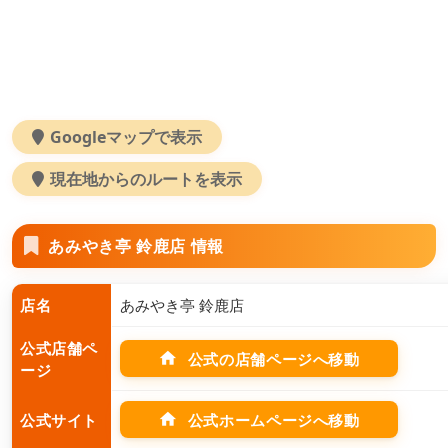
Googleマップで表示
現在地からのルートを表示
あみやき亭 鈴鹿店 情報
店名
あみやき亭 鈴鹿店
公式店舗ペ
home
公式の店舗ページへ移動
ージ
home
公式ホームページへ移動
公式サイト