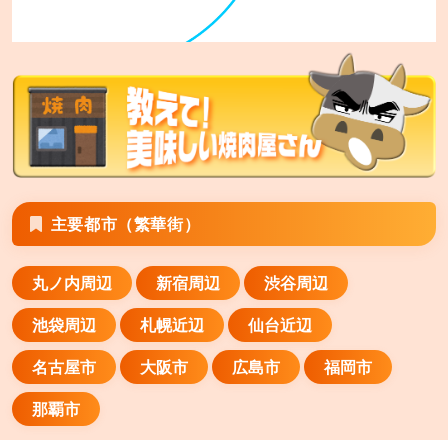
あみやき亭 伊賀上野店
三重県伊賀市服部町 字尾崎1949番1
あみやき亭 四日市日永店
三重県四日市市日永4-1985-6
あみやき亭 松阪店
主要都市（繁華街）
三重県松阪市駅部田町1039-1
丸ノ内周辺
新宿周辺
渋谷周辺
あみやき亭 津高茶屋店
三重県津市高茶屋小森町字丸田295-1
池袋周辺
札幌近辺
仙台近辺
あみやき亭 瑞浪店
名古屋市
大阪市
広島市
福岡市
岐阜県瑞浪市益見町3丁目112番地
那覇市
あみやき亭 名張店