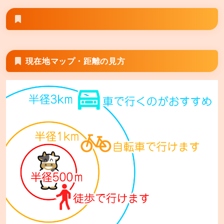
あみやき亭 津白塚店
三重県津市栗真小川町438-1
あみやき亭 鈴鹿店
三重県鈴鹿市算所町410-1
現在地マップ・距離の見方
あみやき亭 四日市久保田店
三重県四日市市久保田2丁目10-5
あみやき亭 桑名江場店
三重県桑名市江場1455-1
あみやき亭 桑名大山田店
三重県桑名市大字五反田字口山1823
あみやき亭 伊勢店
三重県伊勢市御薗町王中島800