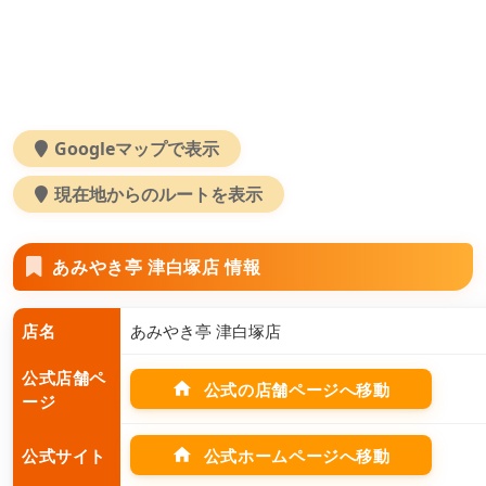
Googleマップで表示
現在地からのルートを表示
あみやき亭 津白塚店 情報
店名
あみやき亭 津白塚店
公式店舗ペ
home
公式の店舗ページへ移動
ージ
home
公式ホームページへ移動
公式サイト