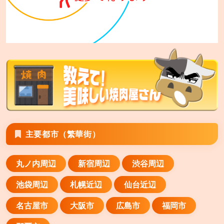
あみやき亭 伊勢店
三重県伊勢市御薗町王中島800
あみやき亭 伊賀上野店
三重県伊賀市服部町 字尾崎1949番1
あみやき亭 四日市日永店
三重県四日市市日永4-1985-6
あみやき亭 松阪店
主要都市（繁華街）
三重県松阪市駅部田町1039-1
丸ノ内周辺
新宿周辺
渋谷周辺
あみやき亭 津高茶屋店
三重県津市高茶屋小森町字丸田295-1
池袋周辺
札幌近辺
仙台近辺
あみやき亭 瑞浪店
名古屋市
大阪市
広島市
福岡市
岐阜県瑞浪市益見町3丁目112番地