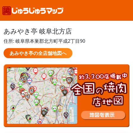
あみやき亭 岐阜北方店
住所: 岐阜県本巣郡北方町平成2丁目90
あみやき亭の全店舗地図へ