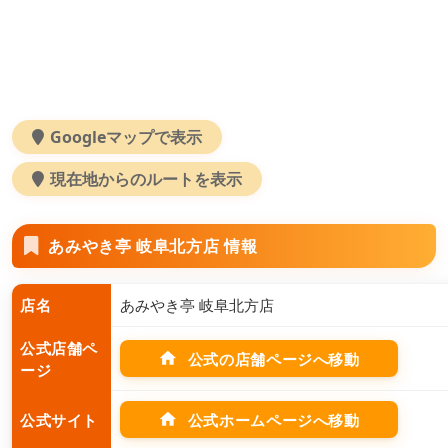
Googleマップで表示
現在地からのルートを表示
あみやき亭 岐阜北方店 情報
店名
あみやき亭 岐阜北方店
公式店舗ペ
home
公式の店舗ページへ移動
ージ
home
公式ホームページへ移動
公式サイト