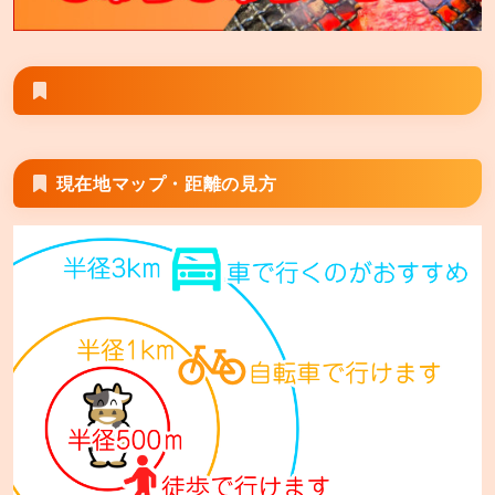
あみやき亭 津白塚店
三重県津市栗真小川町438-1
あみやき亭 鈴鹿店
三重県鈴鹿市算所町410-1
現在地マップ・距離の見方
あみやき亭 四日市久保田店
三重県四日市市久保田2丁目10-5
あみやき亭 桑名江場店
三重県桑名市江場1455-1
あみやき亭 桑名大山田店
三重県桑名市大字五反田字口山1823