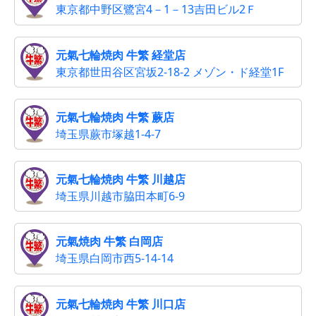
東京都中野区鷺宮4－1－13吉田ビル2Ｆ
元氣七輪焼肉 牛繁 経堂店
東京都世田谷区宮坂2-18-2 メゾン・ド経堂1F
元氣七輪焼肉 牛繁 蕨店
埼玉県蕨市塚越1-4-7
元氣七輪焼肉 牛繁 川越店
埼玉県川越市脇田本町6-9
元氣焼肉 牛繁 白岡店
埼玉県白岡市西5-14-14
元氣七輪焼肉 牛繁 川口店