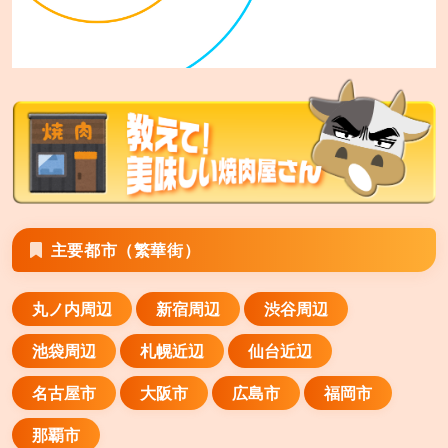
主要都市（繁華街）
丸ノ内周辺
新宿周辺
渋谷周辺
池袋周辺
札幌近辺
仙台近辺
名古屋市
大阪市
広島市
福岡市
那覇市