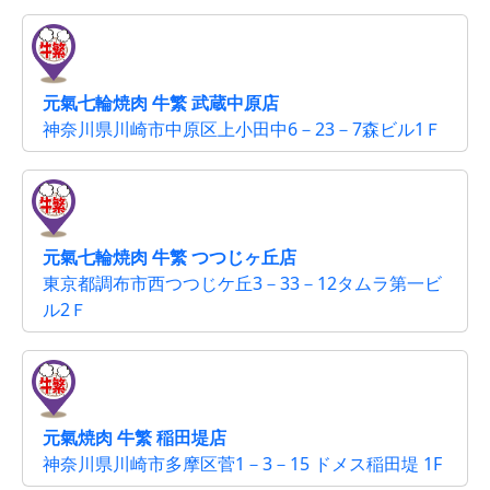
元氣七輪焼肉 牛繁 武蔵中原店
神奈川県川崎市中原区上小田中6－23－7森ビル1Ｆ
元氣七輪焼肉 牛繁 つつじヶ丘店
東京都調布市西つつじケ丘3－33－12タムラ第一ビ
ル2Ｆ
元氣焼肉 牛繁 稲田堤店
神奈川県川崎市多摩区菅1－3－15 ドメス稲田堤 1F