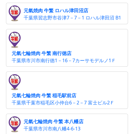
元氣焼肉 牛繁 ロハル津田沼店
千葉県習志野市谷津7－7－1 ロハル津田沼 B1
元氣七輪焼肉 牛繁 南行徳店
千葉県市川市南行徳1－16－7カーサモデルノ1Ｆ
元氣七輪焼肉 牛繁 稲毛駅前店
千葉県千葉市稲毛区小仲台6－2－7 富士ビル2Ｆ
元氣七輪焼肉 牛繁 本八幡店
千葉県市川市南八幡4-6-13